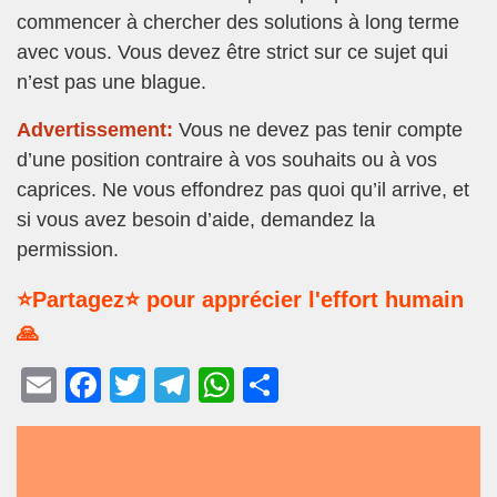
commencer à chercher des solutions à long terme
avec vous. Vous devez être strict sur ce sujet qui
n’est pas une blague.
Advertissement:
Vous ne devez pas tenir compte
d’une position contraire à vos souhaits ou à vos
caprices. Ne vous effondrez pas quoi qu’il arrive, et
si vous avez besoin d’aide, demandez la
permission.
⭐Partagez⭐ pour apprécier l'effort humain
🙏
E
F
T
T
W
P
m
a
wi
el
h
ar
ail
c
tt
e
at
ta
e
er
gr
s
g