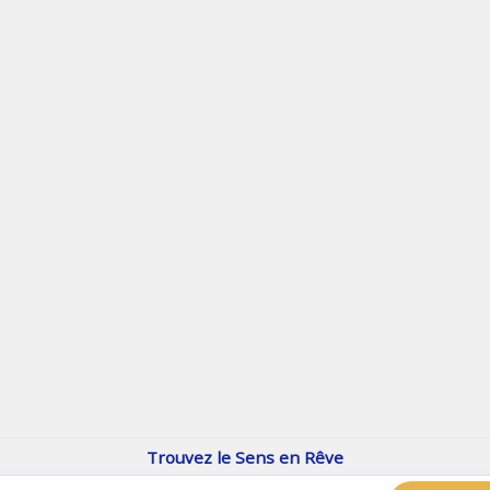
enReve.net
Les rêves, c'est plus que ça
Trouvez le Sens en Rêve