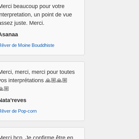
Merci beaucoup pour votre
interpretation, un point de vue
assez juste. Merci.
Asanaa
Rêver de Moine Bouddhiste
Merci, merci, merci pour toutes
vos interprétations 🙏🏼🙏🏼
🙏🏼
Nata’reves
Rêver de Pop-corn
Merci bcp. Je confirme être en