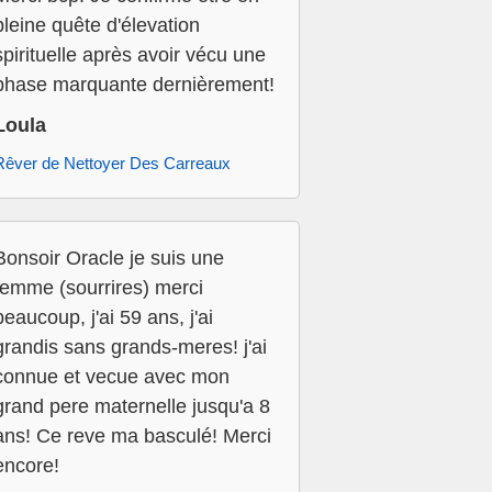
pleine quête d'élevation
spirituelle après avoir vécu une
phase marquante dernièrement!
Loula
Rêver de Nettoyer Des Carreaux
Bonsoir Oracle je suis une
femme (sourrires) merci
beaucoup, j'ai 59 ans, j'ai
grandis sans grands-meres! j'ai
connue et vecue avec mon
grand pere maternelle jusqu'a 8
ans! Ce reve ma basculé! Merci
encore!