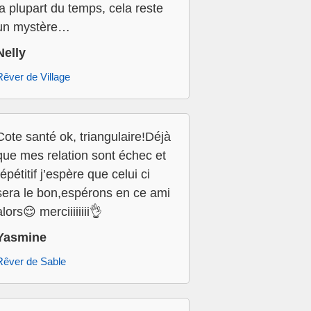
la plupart du temps, cela reste
un mystère…
Nelly
Rêver de Village
Cote santé ok, triangulaire!Déjà
que mes relation sont échec et
répétitif j’espère que celui ci
sera le bon,espérons en ce ami
alors😌 merciiiiiiii👌
Yasmine
Rêver de Sable