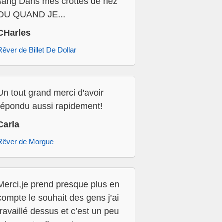
sang Dans mes crottes de nez
OU QUAND JE...
CHarles
Rêver de Billet De Dollar
Un tout grand merci d'avoir
répondu aussi rapidement!
Carla
Rêver de Morgue
Merci,je prend presque plus en
compte le souhait des gens j’ai
travaillé dessus et c’est un peu