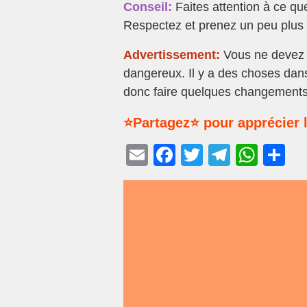
Conseil:
Faites attention à ce que
Respectez et prenez un peu plus 
Advertissement:
Vous ne devez pa
dangereux. Il y a des choses dans
donc faire quelques changements
⭐Partagez⭐ pour apprécier l
E
F
T
T
W
P
m
a
wi
el
h
ar
ail
c
tt
e
at
ta
e
er
gr
s
g
b
a
A
er
o
m
p
o
p