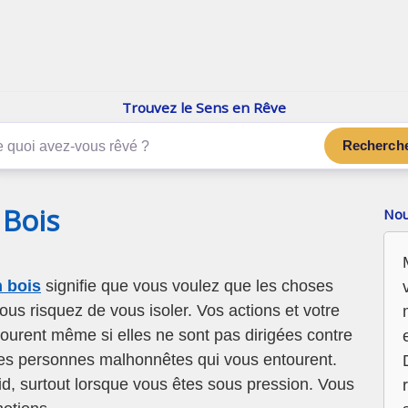
enReve.net
Les rêves, c'est plus que ça
Trouvez le Sens en Rêve
Recherch
 Bois
Nou
n bois
signifie que vous voulez que les choses
vous risquez de vous isoler. Vos actions et votre
tourent même si elles ne sont pas dirigées contre
des personnes malhonnêtes qui vous entourent.
d, surtout lorsque vous êtes sous pression. Vous