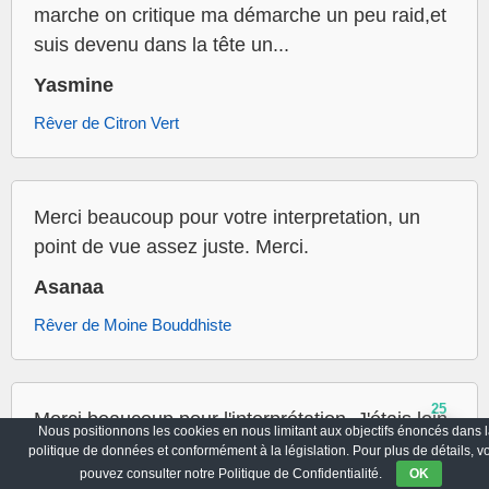
marche on critique ma démarche un peu raid,et
suis devenu dans la tête un...
Yasmine
Rêver de Citron Vert
Merci beaucoup pour votre interpretation, un
point de vue assez juste. Merci.
Asanaa
Rêver de Moine Bouddhiste
25
Merci beaucoup pour l'interprétation. J'étais loin
Nous positionnons les cookies en nous limitant aux objectifs énoncés dans l
de penser à cela, mais je suis en quête de mes
politique de données et conformément à la législation. Pour plus de détails, v
pouvez consulter notre Politique de Confidentialité.
OK
origines depuis quelques mois, c'est le lien.