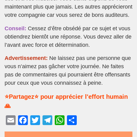
maintenant plus que jamais. Les autres apprécieront
votre compagnie car vous serez de bons auditeurs.
Conseil:
Cessez d’être obsédé par ce sujet et vous
obtiendrez bientôt une réponse. Vous devez aller de
l’avant avec force et détermination.
Advertissement:
Ne laissez pas une personne que
vous n’aimez pas gâcher votre journée. Ne faites
pas de commentaires qui pourraient être offensants
pour ceux que vous connaissez à peine.
⭐Partagez⭐ pour apprécier l'effort humain
🙏
E
F
T
T
W
P
m
a
wi
el
h
ar