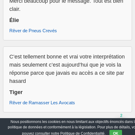
Merci beaucoup pour le message. Tout est bien
clair.
Élie
Rêver de Pneus Crevés
C’est tellement bonne et vrai votre interprétation
mais seulement c’est aujourd’hui que je vois la
réponse parce que javais eu accès a ce site par
hasard
Tiger
Rêver de Ramasser Les Avocats
2
Nous positionnons les cookies en nous limitant aux objectifs énoncés dans l
politique de données et conformément à la législation. Pour plus de détails, v
Archives
Politique de Confidentialité
pouvez consulter notre Politique de Confidentialité.
OK