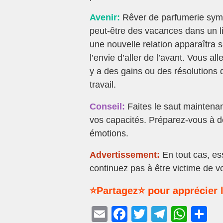
Avenir:
Rêver de parfumerie symb
peut-être des vacances dans un li
une nouvelle relation apparaîtra 
l’envie d’aller de l’avant. Vous all
y a des gains ou des résolutions 
travail.
Conseil:
Faites le saut maintenan
vos capacités. Préparez-vous à d
émotions.
Advertissement:
En tout cas, es
continuez pas à être victime de vo
⭐Partagez⭐ pour apprécier l
E
F
T
T
W
P