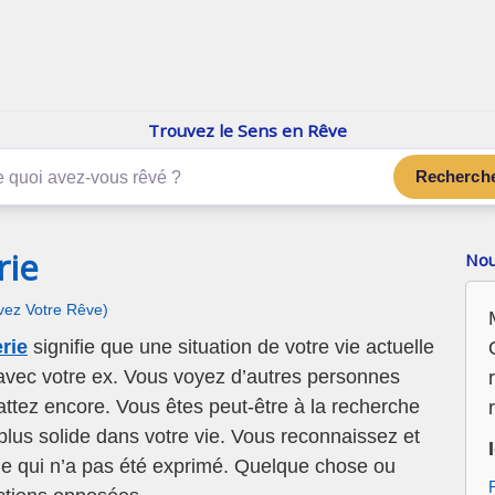
enReve.net
Les rêves, c'est plus que ça
Trouvez le Sens en Rêve
Recherch
rie
Nou
ivez Votre Rêve)
rie
signifie que une situation de votre vie actuelle
 avec votre ex. Vous voyez d’autres personnes
attez encore. Vous êtes peut-être à la recherche
 plus solide dans votre vie. Vous reconnaissez et
 qui n’a pas été exprimé. Quelque chose ou