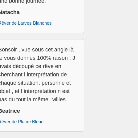
une bonne journée.
Natacha
Rêver de Larves Blanches
Bonsoir , vue sous cet angle là
je vous donnes 100% raison . J
avais découpé ce rêve en
cherchant l interprétation de
chaque situation, personne et
objet , et l interprétation n est
pas du tout la même. Milles...
Beatrice
Rêver de Plume Bleue