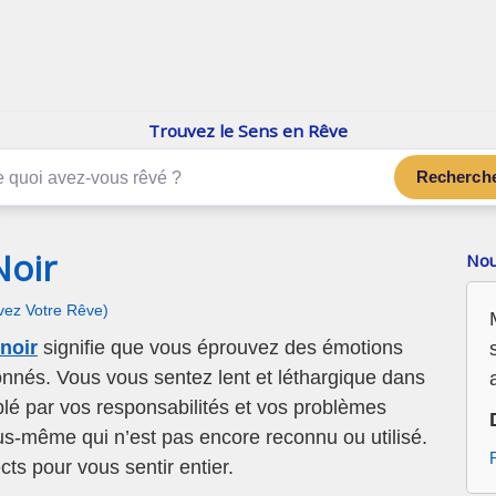
enReve.net
Les rêves, c'est plus que ça
Trouvez le Sens en Rêve
Recherch
Noir
Nou
ivez Votre Rêve)
noir
signifie que vous éprouvez des émotions
onnés. Vous vous sentez lent et léthargique dans
lé par vos responsabilités et vos problèmes
ous-même qui n’est pas encore reconnu ou utilisé.
s pour vous sentir entier.