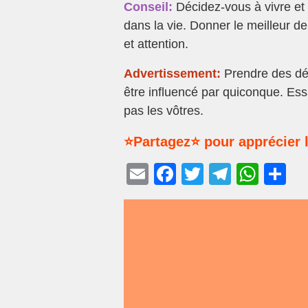
Conseil:
Décidez-vous à vivre et
dans la vie. Donner le meilleur 
et attention.
Advertissement:
Prendre des déc
être influencé par quiconque. Essa
pas les vôtres.
⭐Partagez⭐ pour apprécier l
E
F
T
T
W
P
m
a
wi
el
h
ar
ail
c
tt
e
at
ta
e
er
gr
s
g
b
a
A
er
o
m
p
o
p