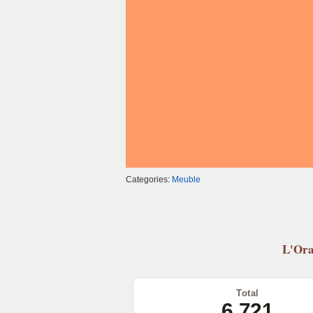
k
Categories:
Meuble
L'Ora
Total
6 721