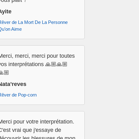
vous plaît ?
Ayite
Rêver de La Mort De La Personne
Qu’on Aime
Merci, merci, merci pour toutes
vos interprétations 🙏🏼🙏🏼
🙏🏼
Nata’reves
Rêver de Pop-corn
Merci pour votre interprétation.
C'est vrai que j'essaye de
découvrir les blessures de mon