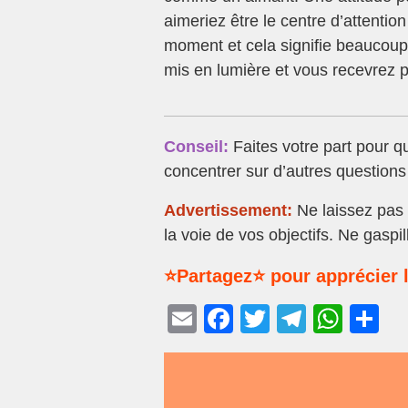
aimeriez être le centre d’attentio
moment et cela signifie beaucoup 
mis en lumière et vous recevrez p
Conseil:
Faites votre part pour q
concentrer sur d’autres questions t
Advertissement:
Ne laissez pas l
la voie de vos objectifs. Ne gaspi
⭐Partagez⭐ pour apprécier l
E
F
T
T
W
P
m
a
wi
el
h
ar
ail
c
tt
e
at
ta
e
er
gr
s
g