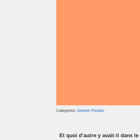
b
a
A
er
o
m
p
o
p
k
Categories:
Jument
,
Poulain
Et quoi d’autre y avait-il dans 