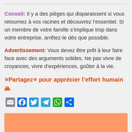
Conseil:
Il y a des pièges qui disparaissent si vous
retournez à vos racines et découvrez l’essentiel. Si
un membre de votre famille s’implique trop dans
votre entreprise, arrêtez-le dès que possible.
Advertissement:
Vous devez être prêt à leur faire
face avec des arguments solides. Ne pas vivre de
croyances, vivre d’expériences, goûter à la vie.
⭐Partagez⭐ pour apprécier l'effort humain
🙏
E
F
T
T
W
P
m
a
wi
el
h
ar
ail
c
tt
e
at
ta
e
er
gr
s
g