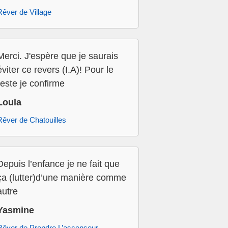
Rêver de Village
Merci. J'espère que je saurais
éviter ce revers (I.A)! Pour le
reste je confirme
Loula
Rêver de Chatouilles
Depuis l’enfance je ne fait que
ça (lutter)d’une manière comme
autre
Yasmine
Rêver de Prendre L’ascenseur