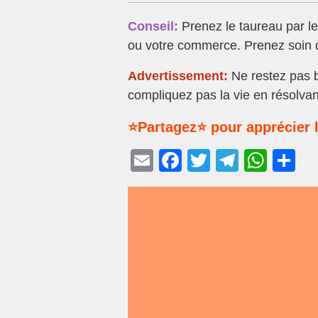
Conseil:
Prenez le taureau par le
ou votre commerce. Prenez soin d
Advertissement:
Ne restez pas b
compliquez pas la vie en résolvan
⭐Partagez⭐ pour apprécier l
E
F
T
T
W
P
m
a
wi
el
h
ar
ail
c
tt
e
at
ta
e
er
gr
s
g
b
a
A
er
o
m
p
o
p