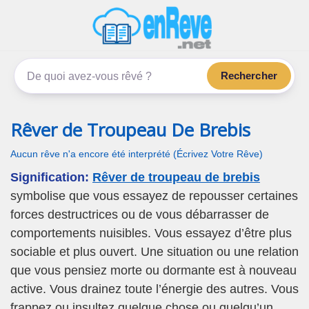
enReve.net
Les rêves, c'est plus que ça
Rechercher
Rêver de Troupeau De Brebis
Aucun rêve n'a encore été interprété (Écrivez Votre Rêve)
Signification:
Rêver de troupeau de brebis
symbolise que vous essayez de repousser certaines
forces destructrices ou de vous débarrasser de
comportements nuisibles. Vous essayez d’être plus
sociable et plus ouvert. Une situation ou une relation
que vous pensiez morte ou dormante est à nouveau
active. Vous drainez toute l’énergie des autres. Vous
frappez ou insultez quelque chose ou quelqu’un.