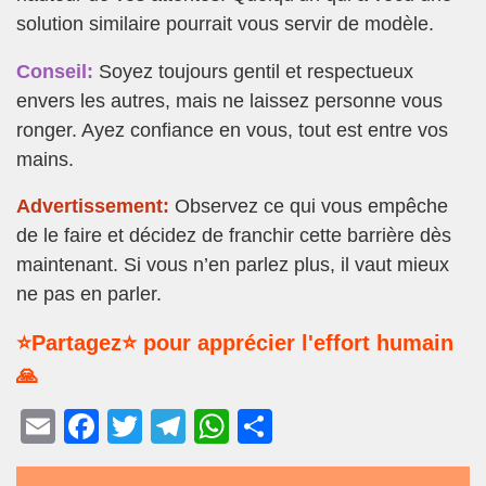
solution similaire pourrait vous servir de modèle.
Conseil:
Soyez toujours gentil et respectueux
envers les autres, mais ne laissez personne vous
ronger. Ayez confiance en vous, tout est entre vos
mains.
Advertissement:
Observez ce qui vous empêche
de le faire et décidez de franchir cette barrière dès
maintenant. Si vous n’en parlez plus, il vaut mieux
ne pas en parler.
⭐Partagez⭐ pour apprécier l'effort humain
🙏
E
F
T
T
W
P
m
a
wi
el
h
ar