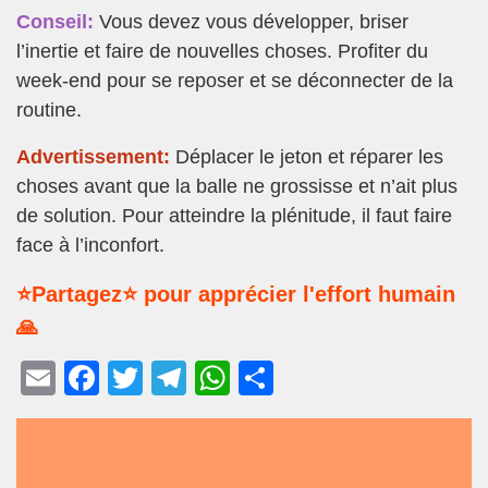
Conseil:
Vous devez vous développer, briser
l’inertie et faire de nouvelles choses. Profiter du
week-end pour se reposer et se déconnecter de la
routine.
Advertissement:
Déplacer le jeton et réparer les
choses avant que la balle ne grossisse et n’ait plus
de solution. Pour atteindre la plénitude, il faut faire
face à l’inconfort.
⭐Partagez⭐ pour apprécier l'effort humain
🙏
E
F
T
T
W
P
m
a
wi
el
h
ar
ail
c
tt
e
at
ta
e
er
gr
s
g