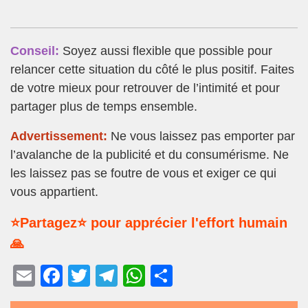
Conseil:
Soyez aussi flexible que possible pour
relancer cette situation du côté le plus positif. Faites
de votre mieux pour retrouver de l’intimité et pour
partager plus de temps ensemble.
Advertissement:
Ne vous laissez pas emporter par
l’avalanche de la publicité et du consumérisme. Ne
les laissez pas se foutre de vous et exiger ce qui
vous appartient.
⭐Partagez⭐ pour apprécier l'effort humain
🙏
E
F
T
T
W
P
m
a
wi
el
h
ar