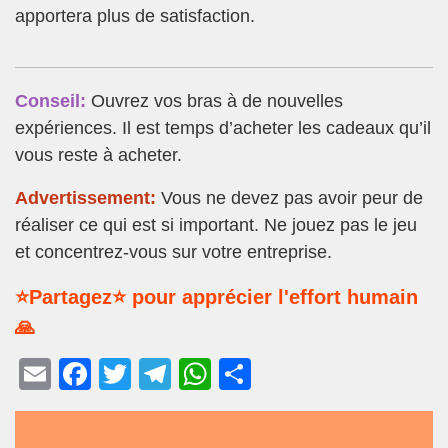
apportera plus de satisfaction.
Conseil:
Ouvrez vos bras à de nouvelles
expériences. Il est temps d’acheter les cadeaux qu’il
vous reste à acheter.
Advertissement:
Vous ne devez pas avoir peur de
réaliser ce qui est si important. Ne jouez pas le jeu
et concentrez-vous sur votre entreprise.
⭐Partagez⭐ pour apprécier l'effort humain
🙏
E
F
T
T
W
P
m
a
wi
el
h
ar
ail
c
tt
e
at
ta