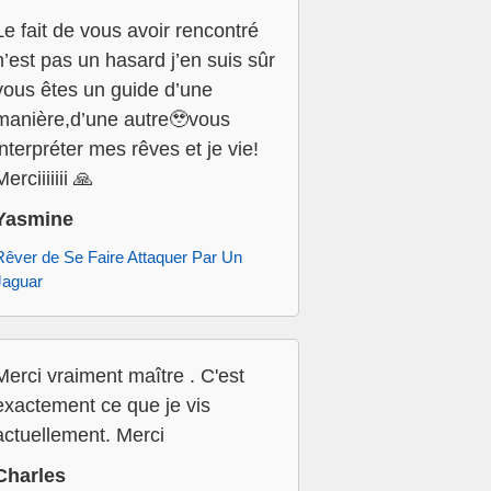
Le fait de vous avoir rencontré
n’est pas un hasard j’en suis sûr
vous êtes un guide d’une
manière,d’une autre🥹vous
interpréter mes rêves et je vie!
Merciiiiiii 🙏
Yasmine
Rêver de Se Faire Attaquer Par Un
Jaguar
Merci vraiment maître . C'est
exactement ce que je vis
actuellement. Merci
Charles