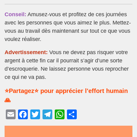
Conseil:
Amusez-vous et profitez de ces journées
avec les personnes que vous aimez le plus. Mettez-
vous au travail dès maintenant sur tout ce que vous
voulez réaliser.
Advertissement:
Vous ne devez pas risquer votre
argent à cette fin car il pourrait s’agir d’une sorte
d’escroquerie. Ne laissez personne vous reprocher
ce qui ne va pas.
⭐Partagez⭐ pour apprécier l'effort humain
🙏
E
F
T
T
W
P
m
a
wi
el
h
ar
ail
c
tt
e
at
ta