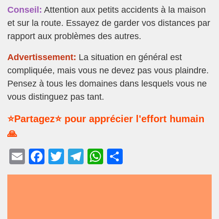
Conseil:
Attention aux petits accidents à la maison
et sur la route. Essayez de garder vos distances par
rapport aux problèmes des autres.
Advertissement:
La situation en général est
compliquée, mais vous ne devez pas vous plaindre.
Pensez à tous les domaines dans lesquels vous ne
vous distinguez pas tant.
⭐Partagez⭐ pour apprécier l'effort humain
🙏
E
F
T
T
W
P
m
a
wi
el
h
ar
ail
c
tt
e
at
ta
e
er
gr
s
g
b
a
A
er