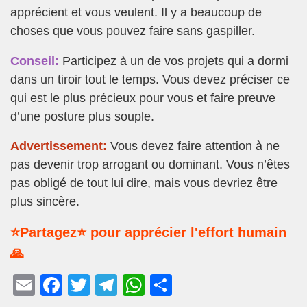
apprécient et vous veulent. Il y a beaucoup de
choses que vous pouvez faire sans gaspiller.
Conseil:
Participez à un de vos projets qui a dormi
dans un tiroir tout le temps. Vous devez préciser ce
qui est le plus précieux pour vous et faire preuve
d’une posture plus souple.
Advertissement:
Vous devez faire attention à ne
pas devenir trop arrogant ou dominant. Vous n’êtes
pas obligé de tout lui dire, mais vous devriez être
plus sincère.
⭐Partagez⭐ pour apprécier l'effort humain
🙏
E
F
T
T
W
P
m
a
wi
el
h
ar