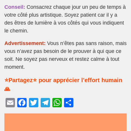
Conseil:
Consacrez chaque jour un peu de temps à
votre côté plus artistique. Soyez patient car il y a
des êtres de lumière à vos côtés qui vous indiquent
le chemin.
Advertissement:
Vous n’êtes pas sans raison, mais
vous n’avez pas besoin de le prouver à qui que ce
soit. Ne soyez pas nerveux et restez calme à tout
moment.
⭐Partagez⭐ pour apprécier l'effort humain
🙏
E
F
T
T
W
P
m
a
wi
el
h
ar
ail
c
tt
e
at
ta
e
er
gr
s
g