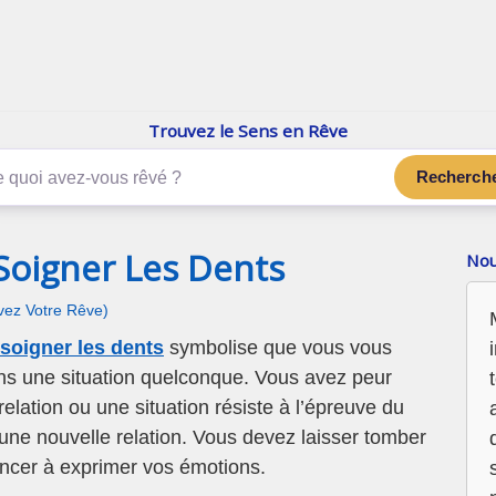
enReve.net
Les rêves, c'est plus que ça
Trouvez le Sens en Rêve
Recherch
 Soigner Les Dents
Nou
ivez Votre Rêve)
 soigner les dents
symbolise que vous vous
ns une situation quelconque. Vous avez peur
relation ou une situation résiste à l’épreuve du
une nouvelle relation. Vous devez laisser tomber
cer à exprimer vos émotions.