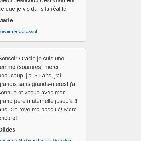
Merci beaucoup c'est vraiment
ce que je vis dans la réalité
Marie
Rêver de Corossol
Bonsoir Oracle je suis une
femme (sourrires) merci
beaucoup, j'ai 59 ans, j'ai
grandis sans grands-meres! j'ai
connue et vecue avec mon
grand pere maternelle jusqu'a 8
ans! Ce reve ma basculé! Merci
encore!
Olides
Rêver de Ma Grand-mère Décédée