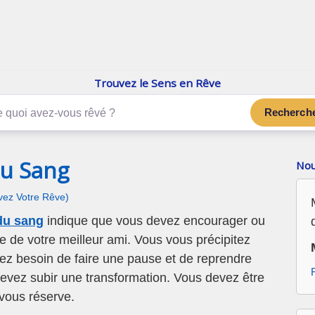
enReve.net
Les rêves, c'est plus que ça
Trouvez le Sens en Rêve
Recherch
Du Sang
Nou
ivez Votre Rêve)
du sang
indique que vous devez encourager ou
re de votre meilleur ami. Vous vous précipitez
vez besoin de faire une pause et de reprendre
evez subir une transformation. Vous devez être
 vous réserve.