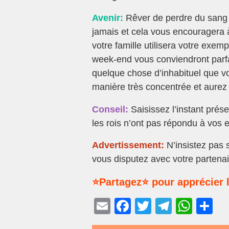
Avenir:
Rêver de perdre du sang 
jamais et cela vous encouragera à
votre famille utilisera votre exe
week-end vous conviendront parf
quelque chose d’inhabituel que vo
manière très concentrée et aurez 
Conseil:
Saisissez l’instant prése
les rois n’ont pas répondu à vos e
Advertissement:
N’insistez pas s
vous disputez avec votre partenai
⭐Partagez⭐ pour apprécier l
E
F
T
T
W
P
m
a
wi
el
h
ar