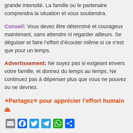
grande intensité. La famille ou le partenaire
comprendra la situation et vous soutiendra.
Conseil:
Vous devez être déterminé et courageux
maintenant, sans attendre ni regarder ailleurs. Se
déguiser et faire l’effort d’écouter même si ce n’est
que pour un temps.
Advertissement:
Ne soyez pas si exigeant envers
votre famille, et donnez du temps au temps. Ne
continuez pas à dépenser plus que vous ne pouvez
ou ne devriez.
⭐Partagez⭐ pour apprécier l'effort humain
🙏
E
F
T
T
W
P
m
a
wi
el
h
ar