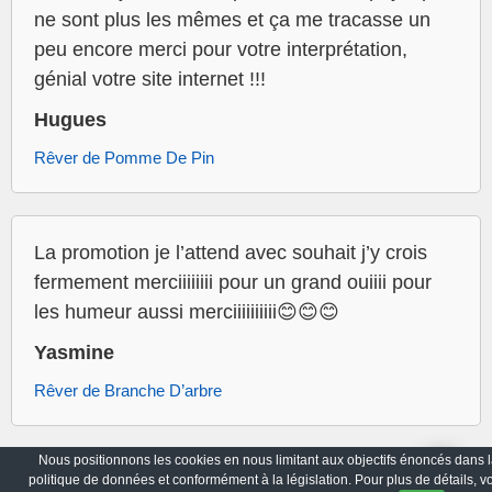
ne sont plus les mêmes et ça me tracasse un
peu encore merci pour votre interprétation,
génial votre site internet !!!
Hugues
Rêver de Pomme De Pin
La promotion je l’attend avec souhait j’y crois
fermement merciiiiiiii pour un grand ouiiii pour
les humeur aussi merciiiiiiiiii😊😊😊
Yasmine
Rêver de Branche D’arbre
Nous positionnons les cookies en nous limitant aux objectifs énoncés dans l
politique de données et conformément à la législation. Pour plus de détails, v
Archives
Politique de Confidentialité