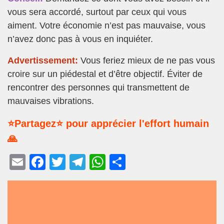
vous sera accordé, surtout par ceux qui vous
aiment. Votre économie n’est pas mauvaise, vous
n’avez donc pas à vous en inquiéter.
Advertissement:
Vous feriez mieux de ne pas vous
croire sur un piédestal et d’être objectif. Éviter de
rencontrer des personnes qui transmettent de
mauvaises vibrations.
⭐Partagez⭐ pour apprécier l'effort humain
🙏
E
F
T
T
W
P
m
a
wi
el
h
ar
ail
c
tt
e
at
ta
e
er
gr
s
g