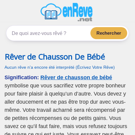
enReve.net
Les rêves, c'est plus que ça
Rechercher
Rêver de Chausson De Bébé
Aucun rêve n'a encore été interprété (Écrivez Votre Rêve)
Signification:
Rêver de chausson de bébé
symbolise que vous sacrifiez votre propre bonheur
pour faire plaisir à quelqu’un d’autre. Vous devez y
aller doucement et ne pas être trop dur avec vous-
même. Votre travail acharné sera récompensé par
de petites récompenses ou de petits gains. Vous
savez ce qu’il faut faire, mais vous refusez toujours
de suivre ce qui est juste. Vous essayez peut-être