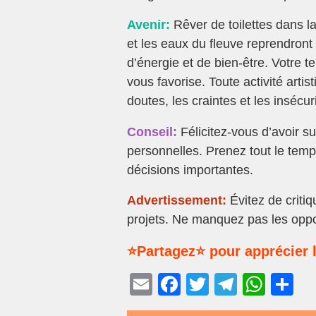
Avenir:
Rêver de toilettes dans l
et les eaux du fleuve reprendront 
d’énergie et de bien-être. Votre te
vous favorise. Toute activité arti
doutes, les craintes et les insécur
Conseil:
Félicitez-vous d’avoir s
personnelles. Prenez tout le temp
décisions importantes.
Advertissement:
Évitez de critiq
projets. Ne manquez pas les oppor
⭐Partagez⭐ pour apprécier l
E
F
T
T
W
P
m
a
wi
el
h
ar