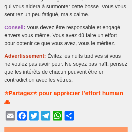
qui vous aidera à surmonter cette bosse. Vous vous
sentirez un peu fatigué, mais calme.
Conseil:
Vous devez être responsable et engagé
envers vous-même. Vous avez dû faire un effort
pour obtenir ce que vous avez, vous le méritez.
Advertissement:
Évitez les nuits tardives si vous
ne voulez pas avoir peur. Ne soyez pas naïf, pensez
que les intérêts de chacun peuvent être en
contradiction avec les vôtres.
⭐Partagez⭐ pour apprécier l'effort humain
🙏
E
F
T
T
W
P
m
a
wi
el
h
ar