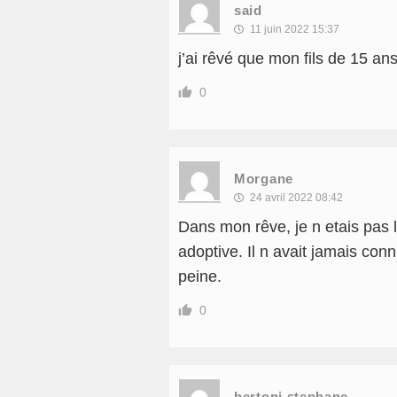
said
11 juin 2022 15:37
j’ai rêvé que mon fils de 15 an
0
Morgane
24 avril 2022 08:42
Dans mon rêve, je n etais pas 
adoptive. Il n avait jamais co
peine.
0
bertoni stephane