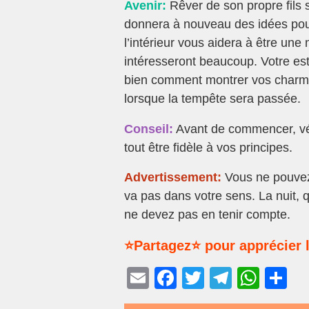
Avenir:
Rêver de son propre fils s
donnera à nouveau des idées pour 
l’intérieur vous aidera à être un
intéresseront beaucoup. Votre est
bien comment montrer vos charme
lorsque la tempête sera passée.
Conseil:
Avant de commencer, vér
tout être fidèle à vos principes.
Advertissement:
Vous ne pouvez
va pas dans votre sens. La nuit, 
ne devez pas en tenir compte.
⭐Partagez⭐ pour apprécier l
E
F
T
T
W
P
m
a
wi
el
h
ar