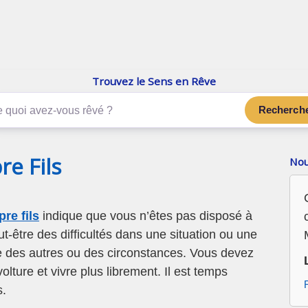
enReve.net
Les rêves, c'est plus que ça
Trouvez le Sens en Rêve
Recherch
e Fils
Nou
re fils
indique que vous n’êtes pas disposé à
t-être des difficultés dans une situation ou une
me des autres ou des circonstances. Vous devez
olture et vivre plus librement. Il est temps
s.