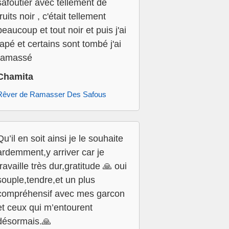
safoutier avec tellement de
fruits noir , c'était tellement
beaucoup et tout noir et puis j'ai
tapé et certains sont tombé j'ai
ramassé
Chamita
Rêver de Ramasser Des Safous
Qu’il en soit ainsi je le souhaite
ardemment,y arriver car je
travaille très dur,gratitude 🙏 oui
souple,tendre,et un plus
compréhensif avec mes garcon
et ceux qui m’entourent
désormais.🙏