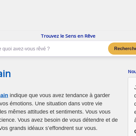
enReve.net
Les rêves, c'est plus que ça
Trouvez le Sens en Rêve
Recherch
ain
Nou
ain
indique que vous avez tendance à garder
vos émotions. Une situation dans votre vie
r les mêmes attitudes et sentiments. Vous vous
cience. Vous avez besoin de vous détendre et de
Vos grands idéaux s’effondrent sur vous.