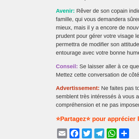
Avenir:
Rêver de son copain indi
famille, qui vous demandera sûre
mieux, mais il y a encore de nouv
prudent pour gérer votre visage le
permettra de modifier son attitu
entourage avec votre bonne hum
Conseil:
Se laisser aller à ce que 
Mettez cette conversation de côté
Advertissement:
Ne faites pas to
semblent très intéressés à vous ai
compréhension et ne pas imposer
⭐Partagez⭐ pour apprécier l
E
F
T
T
W
P