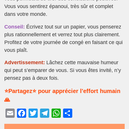
Vous vous sentirez épanoui, très sûr et complet
dans votre monde.
Conseil:
Écrivez tout sur un papier, vous penserez
plus rationnellement et verrez tout plus clairement.
Profitez de votre journée de congé en faisant ce qui
vous plaît.
Advertissement:
Lâchez cette mauvaise humeur
qui peut s’emparer de vous. Si vous êtes invité, n’y
pensez pas à deux fois.
⭐Partagez⭐ pour apprécier l'effort humain
🙏
E
F
T
T
W
P
m
a
wi
el
h
ar