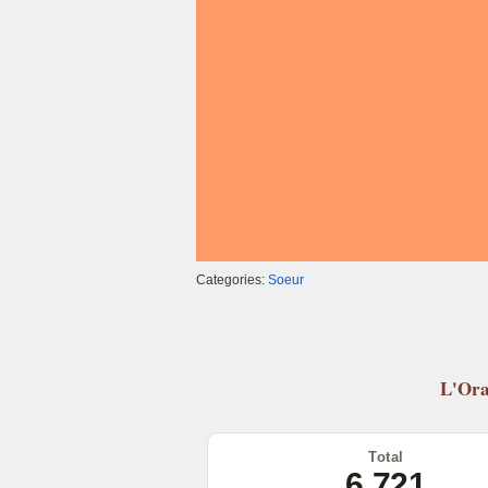
k
Categories:
Soeur
L'Ora
Total
6 721