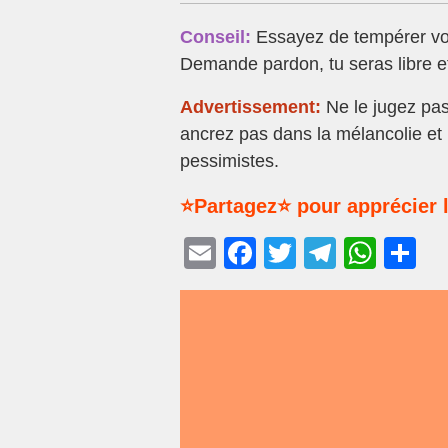
Conseil:
Essayez de tempérer vos
Demande pardon, tu seras libre et
Advertissement:
Ne le jugez pas
ancrez pas dans la mélancolie et
pessimistes.
⭐Partagez⭐ pour apprécier l
E
F
T
T
W
P
m
a
wi
el
h
ar
ail
c
tt
e
at
ta
e
er
gr
s
g
b
a
A
er
o
m
p
o
p