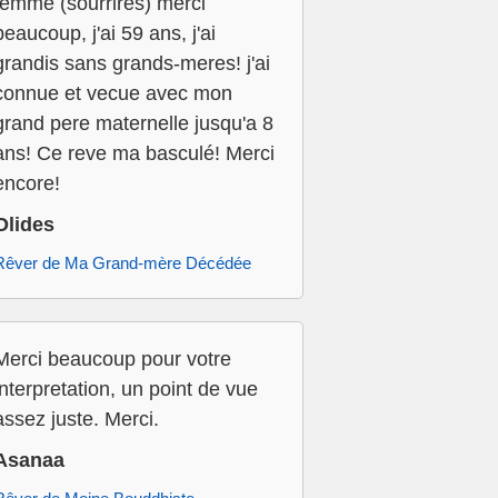
femme (sourrires) merci
beaucoup, j'ai 59 ans, j'ai
grandis sans grands-meres! j'ai
connue et vecue avec mon
grand pere maternelle jusqu'a 8
ans! Ce reve ma basculé! Merci
encore!
Olides
Rêver de Ma Grand-mère Décédée
Merci beaucoup pour votre
interpretation, un point de vue
assez juste. Merci.
Asanaa