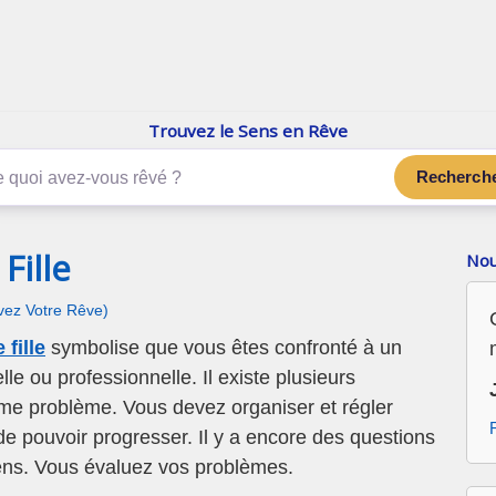
enReve.net
Les rêves, c'est plus que ça
Trouvez le Sens en Rêve
Recherch
Fille
Nou
ivez Votre Rêve)
 fille
symbolise que vous êtes confronté à un
e ou professionnelle. Il existe plusieurs
me problème. Vous devez organiser et régler
de pouvoir progresser. Il y a encore des questions
ens. Vous évaluez vos problèmes.