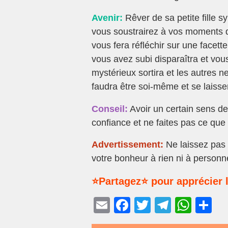
Avenir:
Rêver de sa petite fille 
vous soustrairez à vos moments 
vous fera réfléchir sur une facette
vous avez subi disparaîtra et vous
mystérieux sortira et les autres n
faudra être soi-même et se laiss
Conseil:
Avoir un certain sens de
confiance et ne faites pas ce que
Advertissement:
Ne laissez pas 
votre bonheur à rien ni à personn
⭐Partagez⭐ pour apprécier l
E
F
T
T
W
P
m
a
wi
el
h
ar