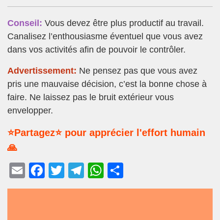
Conseil:
Vous devez être plus productif au travail.
Canalisez l’enthousiasme éventuel que vous avez
dans vos activités afin de pouvoir le contrôler.
Advertissement:
Ne pensez pas que vous avez
pris une mauvaise décision, c’est la bonne chose à
faire. Ne laissez pas le bruit extérieur vous
envelopper.
⭐Partagez⭐ pour apprécier l'effort humain
🙏
E
F
T
T
W
P
m
a
wi
el
h
ar
ail
c
tt
e
at
ta
e
er
gr
s
g