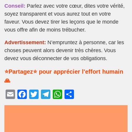
Conseil:
Parlez avec votre cœur, dites votre vérité,
soyez transparent et vous aurez tout en votre
faveur. Vous devez tirer les leçons que le monde
vous offre afin de moins trébucher.
Advertissement:
N’empruntez à personne, car les
choses peuvent alors devenir très chères. Vous
devez vous déconnecter de vos obligations.
⭐Partagez⭐ pour apprécier l'effort humain
🙏
E
F
T
T
W
P
m
a
wi
el
h
ar
ail
c
tt
e
at
ta
e
er
gr
s
g
b
a
A
er