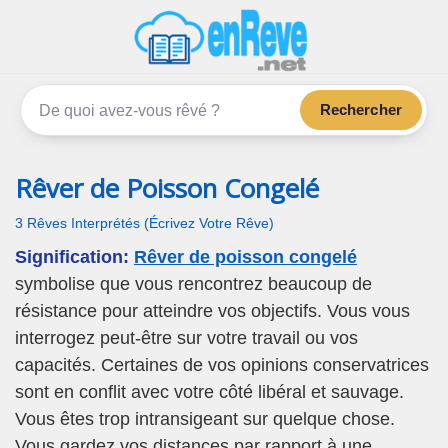
enReve.net
Les rêves, c'est plus que ça
Rechercher
Rêver de Poisson Congelé
3 Rêves Interprétés (Écrivez Votre Rêve)
Signification:
Rêver de poisson congelé
symbolise que vous rencontrez beaucoup de
résistance pour atteindre vos objectifs. Vous vous
interrogez peut-être sur votre travail ou vos
capacités. Certaines de vos opinions conservatrices
sont en conflit avec votre côté libéral et sauvage.
Vous êtes trop intransigeant sur quelque chose.
Vous gardez vos distances par rapport à une