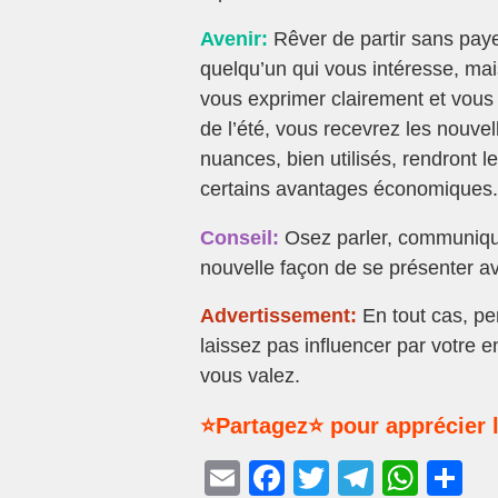
Avenir:
Rêver de partir sans paye
quelqu’un qui vous intéresse, ma
vous exprimer clairement et vous a
de l’été, vous recevrez les nouve
nuances, bien utilisés, rendront l
certains avantages économiques.
Conseil:
Osez parler, communiqu
nouvelle façon de se présenter av
Advertissement:
En tout cas, p
laissez pas influencer par votre 
vous valez.
⭐Partagez⭐ pour apprécier l
E
F
T
T
W
P