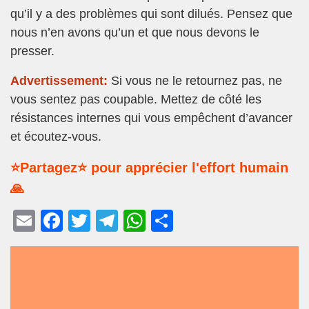
qu’il y a des problèmes qui sont dilués. Pensez que
nous n’en avons qu’un et que nous devons le
presser.
Advertissement:
Si vous ne le retournez pas, ne
vous sentez pas coupable. Mettez de côté les
résistances internes qui vous empêchent d’avancer
et écoutez-vous.
⭐Partagez⭐ pour apprécier l'effort humain
🙏
E
F
T
T
W
P
m
a
wi
el
h
ar
ail
c
tt
e
at
ta
e
er
gr
s
g
b
a
A
er