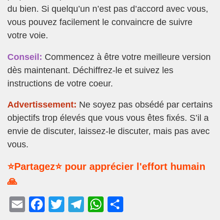
du bien. Si quelqu’un n’est pas d’accord avec vous,
vous pouvez facilement le convaincre de suivre
votre voie.
Conseil:
Commencez à être votre meilleure version
dès maintenant. Déchiffrez-le et suivez les
instructions de votre coeur.
Advertissement:
Ne soyez pas obsédé par certains
objectifs trop élevés que vous vous êtes fixés. S’il a
envie de discuter, laissez-le discuter, mais pas avec
vous.
⭐Partagez⭐ pour apprécier l'effort humain
🙏
E
F
T
T
W
P
m
a
wi
el
h
ar