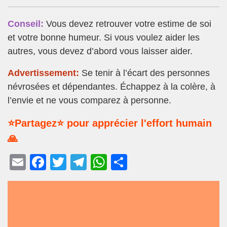
Conseil:
Vous devez retrouver votre estime de soi
et votre bonne humeur. Si vous voulez aider les
autres, vous devez d’abord vous laisser aider.
Advertissement:
Se tenir à l’écart des personnes
névrosées et dépendantes. Échappez à la colère, à
l’envie et ne vous comparez à personne.
⭐Partagez⭐ pour apprécier l'effort humain
🙏
E
F
T
T
W
P
m
a
wi
el
h
ar
ail
c
tt
e
at
ta
e
er
gr
s
g
b
a
A
er