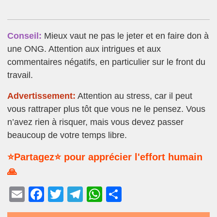
Conseil:
Mieux vaut ne pas le jeter et en faire don à
une ONG. Attention aux intrigues et aux
commentaires négatifs, en particulier sur le front du
travail.
Advertissement:
Attention au stress, car il peut
vous rattraper plus tôt que vous ne le pensez. Vous
n’avez rien à risquer, mais vous devez passer
beaucoup de votre temps libre.
⭐Partagez⭐ pour apprécier l'effort humain
🙏
E
F
T
T
W
P
m
a
wi
el
h
ar