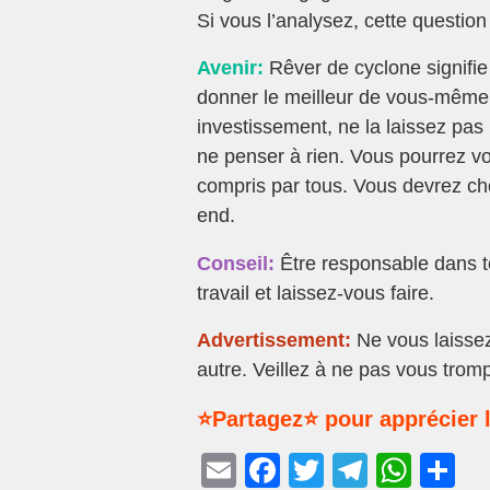
Si vous l’analysez, cette question
Avenir:
Rêver de cyclone signifie 
donner le meilleur de vous-même.
investissement, ne la laissez pa
ne penser à rien. Vous pourrez vo
compris par tous. Vous devrez ch
end.
Conseil:
Être responsable dans to
travail et laissez-vous faire.
Advertissement:
Ne vous laissez
autre. Veillez à ne pas vous tro
⭐Partagez⭐ pour apprécier l
E
F
T
T
W
P