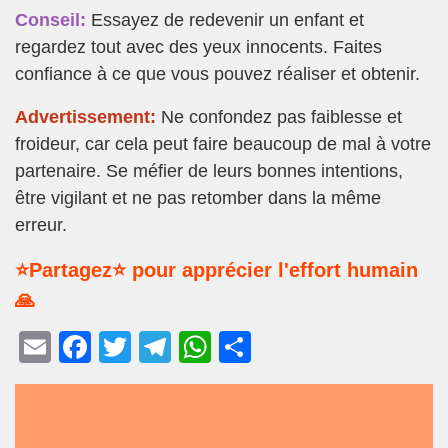
Conseil:
Essayez de redevenir un enfant et
regardez tout avec des yeux innocents. Faites
confiance à ce que vous pouvez réaliser et obtenir.
Advertissement:
Ne confondez pas faiblesse et
froideur, car cela peut faire beaucoup de mal à votre
partenaire. Se méfier de leurs bonnes intentions,
être vigilant et ne pas retomber dans la même
erreur.
⭐Partagez⭐ pour apprécier l'effort humain
🙏
E
F
T
T
W
P
m
a
wi
el
h
ar
ail
c
tt
e
at
ta
e
er
gr
s
g